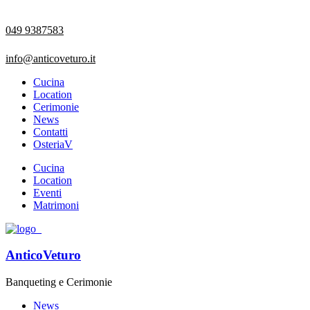
049 9387583
info@anticoveturo.it
Cucina
Location
Cerimonie
News
Contatti
OsteriaV
Cucina
Location
Eventi
Matrimoni
AnticoVeturo
Banqueting e Cerimonie
News